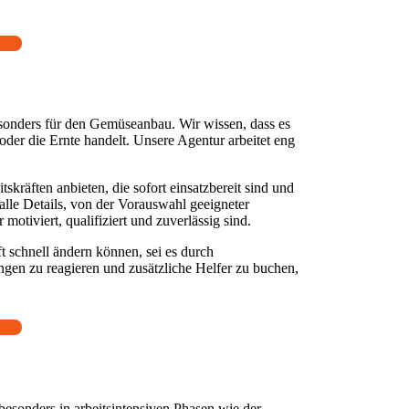
 besonders für den Gemüseanbau. Wir wissen, dass es
 oder die Ernte handelt. Unsere Agentur arbeitet eng
räften anbieten, die sofort einsatzbereit sind und
lle Details, von der Vorauswahl geeigneter
otiviert, qualifiziert und zuverlässig sind.
ft schnell ändern können, sei es durch
gen zu reagieren und zusätzliche Helfer zu buchen,
besonders in arbeitsintensiven Phasen wie der