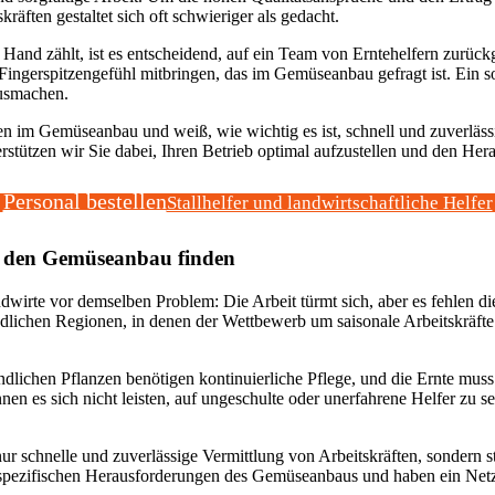
äften gestaltet sich oft schwieriger als gedacht.
 Hand zählt, ist es entscheidend, auf ein Team von Erntehelfern zurückg
Fingerspitzengefühl mitbringen, das im Gemüseanbau gefragt ist. Ein 
ausmachen.
n im Gemüseanbau und weiß, wie wichtig es ist, schnell und zuverlässi
terstützen wir Sie dabei, Ihren Betrieb optimal aufzustellen und den H
Personal bestellen
Stallhelfer und landwirtschaftliche Helfer
ür den Gemüseanbau finden
rte vor demselben Problem: Die Arbeit türmt sich, aber es fehlen die A
dlichen Regionen, in denen der Wettbewerb um saisonale Arbeitskräfte 
lichen Pflanzen benötigen kontinuierliche Pflege, und die Ernte muss 
 es sich nicht leisten, auf ungeschulte oder unerfahrene Helfer zu set
ur schnelle und zuverlässige Vermittlung von Arbeitskräften, sondern ste
spezifischen Herausforderungen des Gemüseanbaus und haben ein Netzw