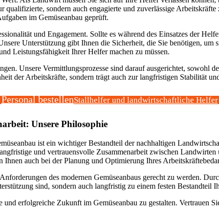
r qualifizierte, sondern auch engagierte und zuverlässige Arbeitskräfte 
n Aufgaben im Gemüseanbau geprüft.
ssionalität und Engagement. Sollte es während des Einsatzes der Helf
Unsere Unterstützung gibt Ihnen die Sicherheit, die Sie benötigen, um s
 und Leistungsfähigkeit Ihrer Helfer machen zu müssen.
ngen. Unsere Vermittlungsprozesse sind darauf ausgerichtet, sowohl de
eit der Arbeitskräfte, sondern trägt auch zur langfristigen Stabilität und
Personal bestellen
Stallhelfer und landwirtschaftliche Helfer
arbeit: Unsere Philosophie
üseanbau ist ein wichtiger Bestandteil der nachhaltigen Landwirtschaft
 langfristige und vertrauensvolle Zusammenarbeit zwischen Landwirten u
 Ihnen auch bei der Planung und Optimierung Ihres Arbeitskräftebedarf
n Anforderungen des modernen Gemüseanbaus gerecht zu werden. Durch d
Unterstützung sind, sondern auch langfristig zu einem festen Bestandtei
ige und erfolgreiche Zukunft im Gemüseanbau zu gestalten. Vertrauen S