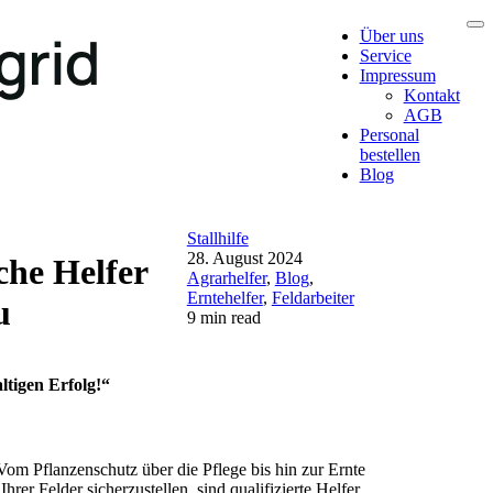
Über uns
Service
Impressum
Kontakt
AGB
Personal
bestellen
Blog
Stallhilfe
28. August 2024
che Helfer
Agrarhelfer
,
Blog
,
Erntehelfer
,
Feldarbeiter
u
9 min read
ltigen Erfolg!“
Vom Pflanzenschutz über die Pflege bis hin zur Ernte
er Felder sicherzustellen, sind qualifizierte Helfer