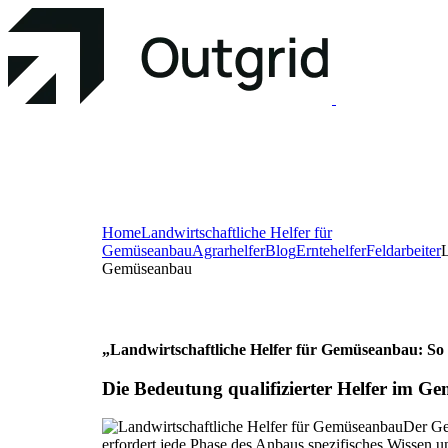
Home
Landwirtschaftliche Helfer für
Gemüseanbau
Agrarhelfer
Blog
Erntehelfer
Feldarbeiter
L
Gemüseanbau
„Landwirtschaftliche Helfer für Gemüseanbau: So si
Die Bedeutung qualifizierter Helfer im 
Der Ge
erfordert jede Phase des Anbaus spezifisches Wissen un