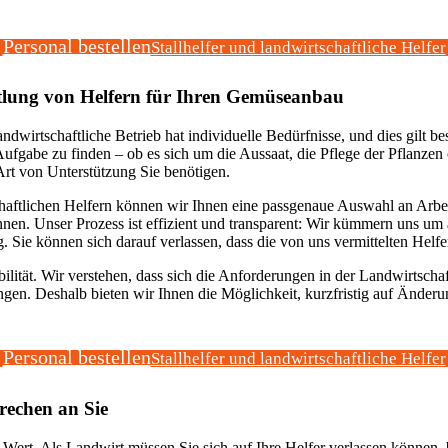
Personal bestellen
Stallhelfer und landwirtschaftliche Helfer
tlung von Helfern für Ihren Gemüseanbau
andwirtschaftliche Betrieb hat individuelle Bedürfnisse, und dies gilt
e Aufgabe zu finden – ob es sich um die Aussaat, die Pflege der Pflanzen
rt von Unterstützung Sie benötigen.
tlichen Helfern können wir Ihnen eine passgenaue Auswahl an Arbeitsk
n. Unser Prozess ist effizient und transparent: Wir kümmern uns um a
Sie können sich darauf verlassen, dass die von uns vermittelten Helfer m
xibilität. Wir verstehen, dass sich die Anforderungen in der Landwirtscha
n. Deshalb bieten wir Ihnen die Möglichkeit, kurzfristig auf Änderun
Personal bestellen
Stallhelfer und landwirtschaftliche Helfer
rechen an Sie
 Wert. Als Landwirt müssen Sie sich auf Ihre Helfer verlassen können, 