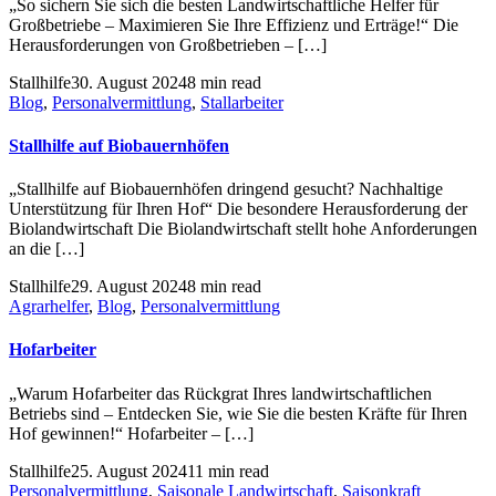
„So sichern Sie sich die besten Landwirtschaftliche Helfer für
Großbetriebe – Maximieren Sie Ihre Effizienz und Erträge!“ Die
Herausforderungen von Großbetrieben – […]
Stallhilfe
30. August 2024
8 min read
Blog
,
Personalvermittlung
,
Stallarbeiter
Stallhilfe auf Biobauernhöfen
„Stallhilfe auf Biobauernhöfen dringend gesucht? Nachhaltige
Unterstützung für Ihren Hof“ Die besondere Herausforderung der
Biolandwirtschaft Die Biolandwirtschaft stellt hohe Anforderungen
an die […]
Stallhilfe
29. August 2024
8 min read
Agrarhelfer
,
Blog
,
Personalvermittlung
Hofarbeiter
„Warum Hofarbeiter das Rückgrat Ihres landwirtschaftlichen
Betriebs sind – Entdecken Sie, wie Sie die besten Kräfte für Ihren
Hof gewinnen!“ Hofarbeiter – […]
Stallhilfe
25. August 2024
11 min read
Personalvermittlung
,
Saisonale Landwirtschaft
,
Saisonkraft