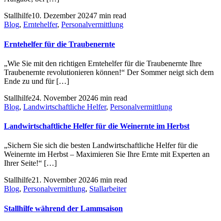
Stallhilfe
10. Dezember 2024
7 min read
Blog
,
Erntehelfer
,
Personalvermittlung
Erntehelfer für die Traubenernte
„Wie Sie mit den richtigen Erntehelfer für die Traubenernte Ihre
Traubenernte revolutionieren können!“ Der Sommer neigt sich dem
Ende zu und für […]
Stallhilfe
24. November 2024
6 min read
Blog
,
Landwirtschaftliche Helfer
,
Personalvermittlung
Landwirtschaftliche Helfer für die Weinernte im Herbst
„Sichern Sie sich die besten Landwirtschaftliche Helfer für die
Weinernte im Herbst – Maximieren Sie Ihre Ernte mit Experten an
Ihrer Seite!“ […]
Stallhilfe
21. November 2024
6 min read
Blog
,
Personalvermittlung
,
Stallarbeiter
Stallhilfe während der Lammsaison