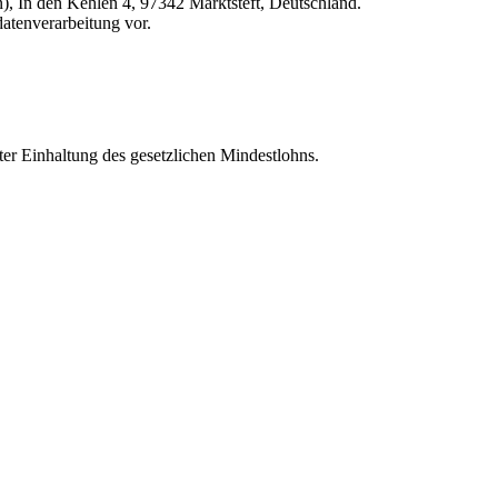
n), In den Kehlen 4, 97342 Marktsteft, Deutschland.
datenverarbeitung vor.
ter Einhaltung des gesetzlichen Mindestlohns.