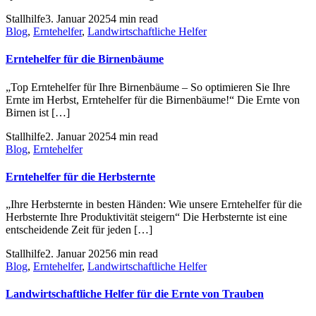
Stallhilfe
3. Januar 2025
4 min read
Blog
,
Erntehelfer
,
Landwirtschaftliche Helfer
Erntehelfer für die Birnenbäume
„Top Erntehelfer für Ihre Birnenbäume – So optimieren Sie Ihre
Ernte im Herbst, Erntehelfer für die Birnenbäume!“ Die Ernte von
Birnen ist […]
Stallhilfe
2. Januar 2025
4 min read
Blog
,
Erntehelfer
Erntehelfer für die Herbsternte
„Ihre Herbsternte in besten Händen: Wie unsere Erntehelfer für die
Herbsternte Ihre Produktivität steigern“ Die Herbsternte ist eine
entscheidende Zeit für jeden […]
Stallhilfe
2. Januar 2025
6 min read
Blog
,
Erntehelfer
,
Landwirtschaftliche Helfer
Landwirtschaftliche Helfer für die Ernte von Trauben