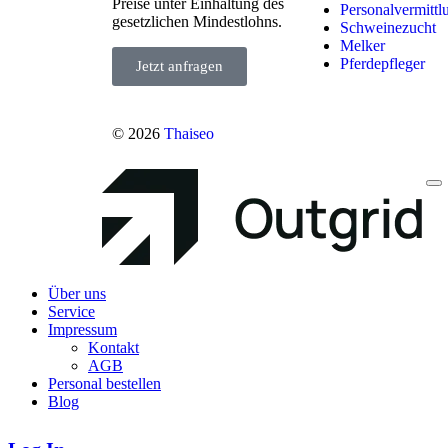
Preise unter Einhaltung des
Personalvermittl
gesetzlichen Mindestlohns.
Schweinezucht
Melker
Pferdepfleger
Jetzt anfragen
© 2026
Thaiseo
Über uns
Service
Impressum
Kontakt
AGB
Personal bestellen
Blog