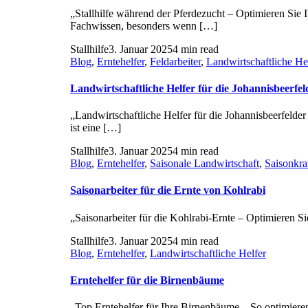
„Stallhilfe während der Pferdezucht – Optimieren Sie 
Fachwissen, besonders wenn […]
Stallhilfe
3. Januar 2025
4 min read
Blog
,
Erntehelfer
,
Feldarbeiter
,
Landwirtschaftliche He
Landwirtschaftliche Helfer für die Johannisbeerfel
„Landwirtschaftliche Helfer für die Johannisbeerfelder
ist eine […]
Stallhilfe
3. Januar 2025
4 min read
Blog
,
Erntehelfer
,
Saisonale Landwirtschaft
,
Saisonkra
Saisonarbeiter für die Ernte von Kohlrabi
„Saisonarbeiter für die Kohlrabi-Ernte – Optimieren S
Stallhilfe
3. Januar 2025
4 min read
Blog
,
Erntehelfer
,
Landwirtschaftliche Helfer
Erntehelfer für die Birnenbäume
„Top Erntehelfer für Ihre Birnenbäume – So optimieren