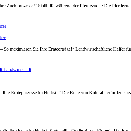
Ihre Zuchtprozesse!“ Stallhilfe während der Pferdezucht: Die Pferdezu
lfer
der
 – So maximieren Sie Ihre Ernteerträge!“ Landwirtschaftliche Helfer fü
ft Landwirtschaft
ie Ihre Ernteprozesse im Herbst !“ Die Ernte von Kohlrabi erfordert sp
 Sie Ihre Ernte im Herbst, Erntehelfer für die Birnenbäume!“ Die Ernt