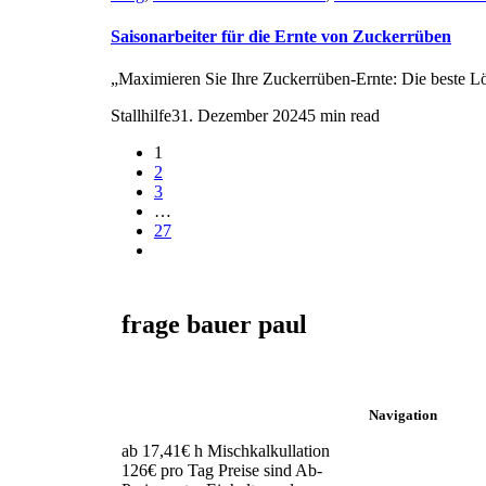
Saisonarbeiter für die Ernte von Zuckerrüben
„Maximieren Sie Ihre Zuckerrüben-Ernte: Die beste Lös
Stallhilfe
31. Dezember 2024
5 min read
1
2
3
…
27
frage bauer paul
Navigation
ab 17,41€ h Mischkalkullation
126€ pro Tag Preise sind Ab-