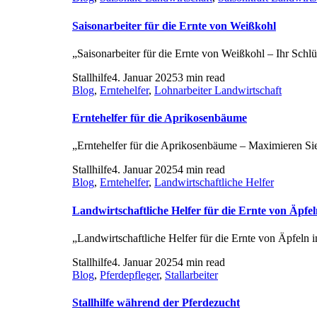
Saisonarbeiter für die Ernte von Weißkohl
„Saisonarbeiter für die Ernte von Weißkohl – Ihr Schlü
Stallhilfe
4. Januar 2025
3 min read
Blog
,
Erntehelfer
,
Lohnarbeiter Landwirtschaft
Erntehelfer für die Aprikosenbäume
„Erntehelfer für die Aprikosenbäume – Maximieren Sie
Stallhilfe
4. Januar 2025
4 min read
Blog
,
Erntehelfer
,
Landwirtschaftliche Helfer
Landwirtschaftliche Helfer für die Ernte von Äpfe
„Landwirtschaftliche Helfer für die Ernte von Äpfeln 
Stallhilfe
4. Januar 2025
4 min read
Blog
,
Pferdepfleger
,
Stallarbeiter
Stallhilfe während der Pferdezucht