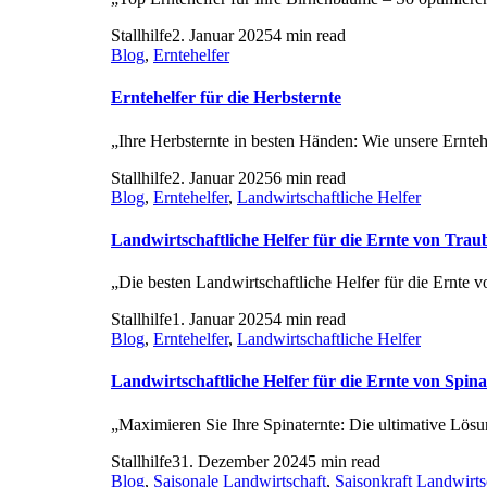
Stallhilfe
2. Januar 2025
4 min read
Blog
,
Erntehelfer
Erntehelfer für die Herbsternte
„Ihre Herbsternte in besten Händen: Wie unsere Erntehel
Stallhilfe
2. Januar 2025
6 min read
Blog
,
Erntehelfer
,
Landwirtschaftliche Helfer
Landwirtschaftliche Helfer für die Ernte von Trau
„Die besten Landwirtschaftliche Helfer für die Ernte v
Stallhilfe
1. Januar 2025
4 min read
Blog
,
Erntehelfer
,
Landwirtschaftliche Helfer
Landwirtschaftliche Helfer für die Ernte von Spina
„Maximieren Sie Ihre Spinaternte: Die ultimative Lösun
Stallhilfe
31. Dezember 2024
5 min read
Blog
,
Saisonale Landwirtschaft
,
Saisonkraft Landwirts