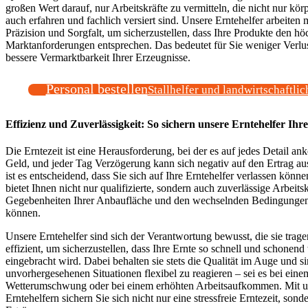
großen Wert darauf, nur Arbeitskräfte zu vermitteln, die nicht nur körp
auch erfahren und fachlich versiert sind. Unsere Erntehelfer arbeiten 
Präzision und Sorgfalt, um sicherzustellen, dass Ihre Produkte den hö
Marktanforderungen entsprechen. Das bedeutet für Sie weniger Verlu
bessere Vermarktbarkeit Ihrer Erzeugnisse.
Personal bestellen
Stallhelfer und landwirtschaftlic
Effizienz und Zuverlässigkeit: So sichern unsere Erntehelfer Ihr
Die Erntezeit ist eine Herausforderung, bei der es auf jedes Detail ank
Geld, und jeder Tag Verzögerung kann sich negativ auf den Ertrag a
ist es entscheidend, dass Sie sich auf Ihre Erntehelfer verlassen könn
bietet Ihnen nicht nur qualifizierte, sondern auch zuverlässige Arbeitsk
Gegebenheiten Ihrer Anbaufläche und den wechselnden Bedingungen 
können.
Unsere Erntehelfer sind sich der Verantwortung bewusst, die sie tragen
effizient, um sicherzustellen, dass Ihre Ernte so schnell und schonen
eingebracht wird. Dabei behalten sie stets die Qualität im Auge und sin
unvorhergesehenen Situationen flexibel zu reagieren – sei es bei eine
Wetterumschwung oder bei einem erhöhten Arbeitsaufkommen. Mit u
Erntehelfern sichern Sie sich nicht nur eine stressfreie Erntezeit, so