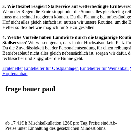
3. Wie flexibel reagiert Stallservice auf wetterbedingte Erntever
Wenn der Regen die Ernte stoppt oder die Sonne alles gleichzeitig reif
muss man schnell reagieren können. Da die Planung bei unbeständig
Hof nicht alles gleich einfach ist, nutzen wir unsere Routine, um die B
Helfer so flexibel wie möglich für Sie zu gestalten.
4. Welche Vorteile haben Landwirte durch die langjährige Routi
Stallservice?
Wir wissen genau, dass in der Hochsaison kein Platz für
Da die Zuverlässigkeit bei der Personalentsendung für einen reibungs
Betriebsablauf nicht alles gleich nebensächlich ist, sorgen wir dafür, 
rechtssicher und zügig über die Bühne geht.
Erntehelfer
Erntehelfer für Obstplantagen
Erntehelfer für Weinanbau
Hopfenanbau
frage bauer paul
ab 17,41€ h Mischkalkullation 126€ pro Tag Preise sind Ab-
Preise unter Einhaltung des gesetzlichen Mindestlohns.