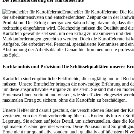
Die Herausforderung der Kartoffelernte
Erntehelfer für Kartoffelernte: Die Kart
der arbeitsintensivsten und entscheidendsten Zeitpunkte in der landwir
Produktion. Der Erfolg einer ganzen Saison hängt davon ab, dass die 
rechtzeitig eingefahren wird. Gleichzeitig müssen die Qualität und die 
Kartoffeln gewährleistet sein, um den Ertrag zu maximieren und den
Marktanforderungen gerecht zu werden. Doch die Kartoffelernte ist ke
Aufgabe. Sie erfordert viel Personal, spezialisierte Kenntnisse und ein
Abstimmung der Arbeitsabläufe. Genau hier kommen unsere professio
ins Spiel.
Fachkenntnis und Präzision: Die Schlüsselqualitäten unserer Ern
Kartoffeln sind empfindliche Feldfrüchte, die sorgfältig und mit Beda
müssen. Unsere Erntehelfer bringen die notwendige Erfahrung und d
um diese anspruchsvolle Aufgabe zu meistern. Sie sind mit den mode
Erntemaschinen vertraut und wissen, wie sie effizient eingesetzt wer
maximalen Ertrag zu sichern, ohne die Kartoffeln zu beschädigen.
Unsere Helfer sind darauf geschult, die verschiedenen Stadien der Kar
verstehen, von der Erntevorbereitung über das Roden bis hin zur Sor
Lagerung. Sie achten auf jedes Detail, um sicherzustellen, dass die Ka
optimalem Zustand geerntet werden. Diese Präzision und Sorgfalt gara
Ernte nicht nur quantitativ, sondern auch qualitativ auf höchstem Nive