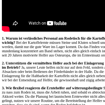
1. Warum ist verlässliches Personal am Rodetisch für die Kartoffe
wichtig?
Bei der Kartoffelernte müssen Steine und Kluten schnell und
werden, damit nur die gute Ware ins Lager kommt. Da das Finden von
stundenlang konzentriert am Band stehen, nicht alles gleich einfach ist
seit 20 Jahren motivierte Helfer aus Osteuropa, die im Ernteeinsatz o
2. Unterstützen die vermittelten Helfer auch bei der Einlagerung
im Betrieb?
Ja, unsere Leute helfen nicht nur auf dem Feld, sondern
Absacken oder beim Bedienen der Förderbänder in der Halle. Da die 
Einlagerung für die Haltbarkeit der Kartoffeln nicht alles gleich neben
wir bei der Entsendung auf Helfer, die gewissenhaft und zügig arbeite
3. Wie flexibel reagieren die Erntehelfer auf witterungsbedingte 
zu nass zum Roden ist, muss die Arbeit ruhen, und sobald es abtrockn
Akkord weiter. Da die Planung bei launischem Erntewetter nicht alle
gelingt, nutzen wir unsere Routine, um die Bereitstellung der Helfer s
gestalten, dass sie da sind, wenn der Boden befahrbar ist.