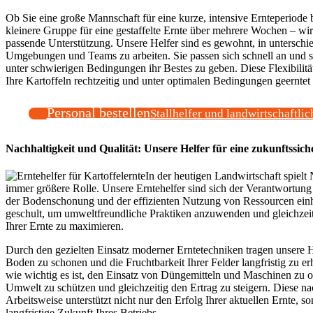
Ob Sie eine große Mannschaft für eine kurze, intensive Ernteperiode 
kleinere Gruppe für eine gestaffelte Ernte über mehrere Wochen – wir
passende Unterstützung. Unsere Helfer sind es gewohnt, in unterschi
Umgebungen und Teams zu arbeiten. Sie passen sich schnell an und si
unter schwierigen Bedingungen ihr Bestes zu geben. Diese Flexibilität s
Ihre Kartoffeln rechtzeitig und unter optimalen Bedingungen geerntet
Personal bestellen
Stallhelfer und landwirtschaftlic
Nachhaltigkeit und Qualität: Unsere Helfer für eine zukunftssich
In der heutigen Landwirtschaft spielt 
immer größere Rolle. Unsere Erntehelfer sind sich der Verantwortung
der Bodenschonung und der effizienten Nutzung von Ressourcen einh
geschult, um umweltfreundliche Praktiken anzuwenden und gleichzeiti
Ihrer Ernte zu maximieren.
Durch den gezielten Einsatz moderner Erntetechniken tragen unsere H
Boden zu schonen und die Fruchtbarkeit Ihrer Felder langfristig zu erh
wie wichtig es ist, den Einsatz von Düngemitteln und Maschinen zu o
Umwelt zu schützen und gleichzeitig den Ertrag zu steigern. Diese na
Arbeitsweise unterstützt nicht nur den Erfolg Ihrer aktuellen Ernte, s
langfristige Zukunft Ihres Betriebs.