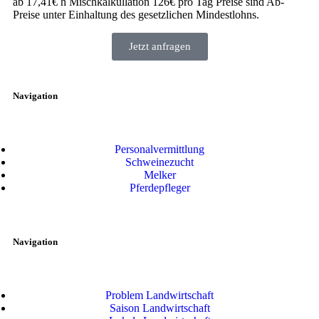
ab 17,41€ h Mischkalkullation 126€ pro Tag Preise sind Ab-
Preise unter Einhaltung des gesetzlichen Mindestlohns.
Jetzt anfragen
Navigation
Personalvermittlung
Schweinezucht
Melker
Pferdepfleger
Navigation
Problem Landwirtschaft
Saison Landwirtschaft