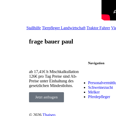
Stallhilfe
Tierpfleger Landwirtschaft
Traktor Fahrer
Vi
frage bauer paul
Navigation
ab 17,41€ h Mischkalkullation
126€ pro Tag Preise sind Ab-
Preise unter Einhaltung des
Personalvermittl
gesetzlichen Mindestlohns.
Schweinezucht
Melker
Pferdepfleger
Jetzt anfragen
© 2026
Thaiseo