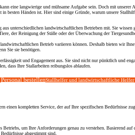
fe kann eine langwierige und mühsame Aufgabe sein. Doch mit unserer A
eit in besten Händen ist. Hier sind einige Gründe, warum unsere Stallhil
 aus unterschiedlichen landwirtschaftlichen Betrieben mit. Sie wissen g
er Tiere, der Reinigung der Ställe oder der Überwachung der Tiergesundhe
landwirtschaftlichen Betrieb variieren können. Deshalb bieten wir Ihne
enn Sie sie benötigen.
erlässigkeit und Engagement aus. Sie sind nicht nur pünktlich und eng
n, dass Ihre Stallarbeiten reibungslos ablaufen.
Personal bestellen
Stallhelfer und landwirtschaftliche Helfer
rn einen kompletten Service, der auf Ihre spezifischen Bedürfnisse zuges
s Betriebs, um Ihre Anforderungen genau zu verstehen. Basierend auf d
en Bedürfnisse abgestimmt sind.