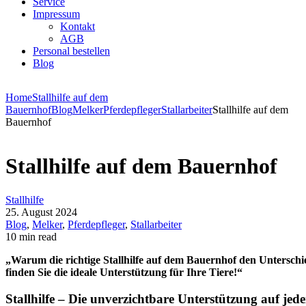
Service
Impressum
Kontakt
AGB
Personal bestellen
Blog
Home
Stallhilfe auf dem
Bauernhof
Blog
Melker
Pferdepfleger
Stallarbeiter
Stallhilfe auf dem
Bauernhof
Stallhilfe auf dem Bauernhof
Stallhilfe
25. August 2024
Blog
,
Melker
,
Pferdepfleger
,
Stallarbeiter
10 min read
„Warum die richtige Stallhilfe auf dem Bauernhof den Unterschi
finden Sie die ideale Unterstützung für Ihre Tiere!“
Stallhilfe – Die unverzichtbare Unterstützung auf je