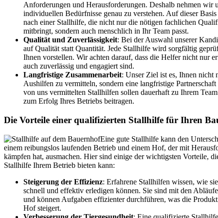
Anforderungen und Herausforderungen. Deshalb nehmen wir uns
individuellen Bedürfnisse genau zu verstehen. Auf dieser Basis
nach einer Stallhilfe, die nicht nur die nötigen fachlichen Quali
mitbringt, sondern auch menschlich in Ihr Team passt.
Qualität und Zuverlässigkeit
: Bei der Auswahl unserer Kandi
auf Qualität statt Quantität. Jede Stallhilfe wird sorgfältig geprü
Ihnen vorstellen. Wir achten darauf, dass die Helfer nicht nur e
auch zuverlässig und engagiert sind.
Langfristige Zusammenarbeit
: Unser Ziel ist es, Ihnen nicht 
Aushilfen zu vermitteln, sondern eine langfristige Partnerschaf
von uns vermittelten Stallhilfen sollen dauerhaft zu Ihrem Tea
zum Erfolg Ihres Betriebs beitragen.
Die Vorteile einer qualifizierten Stallhilfe für Ihren B
Eine gute Stallhilfe kann den Untersc
einem reibungslos laufenden Betrieb und einem Hof, der mit Herausf
kämpfen hat, ausmachen. Hier sind einige der wichtigsten Vorteile, die
Stallhilfe Ihrem Betrieb bieten kann:
Steigerung der Effizienz
: Erfahrene Stallhilfen wissen, wie s
schnell und effektiv erledigen können. Sie sind mit den Abläufen
und können Aufgaben effizienter durchführen, was die Produkti
Hof steigert.
Verbesserung der Tiergesundheit
: Eine qualifizierte Stallhilf