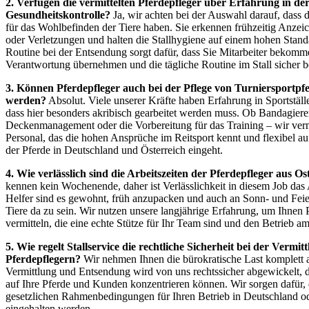
2. Verfügen die vermittelten Pferdepfleger über Erfahrung in de
Gesundheitskontrolle?
Ja, wir achten bei der Auswahl darauf, dass 
für das Wohlbefinden der Tiere haben. Sie erkennen frühzeitig Anze
oder Verletzungen und halten die Stallhygiene auf einem hohen Stand
Routine bei der Entsendung sorgt dafür, dass Sie Mitarbeiter bekomm
Verantwortung übernehmen und die tägliche Routine im Stall sicher b
3. Können Pferdepfleger auch bei der Pflege von Turniersportpfe
werden?
Absolut. Viele unserer Kräfte haben Erfahrung in Sportställ
dass hier besonders akribisch gearbeitet werden muss. Ob Bandagiere
Deckenmanagement oder die Vorbereitung für das Training – wir vermi
Personal, das die hohen Ansprüche im Reitsport kennt und flexibel au
der Pferde in Deutschland und Österreich eingeht.
4. Wie verlässlich sind die Arbeitszeiten der Pferdepfleger aus O
kennen kein Wochenende, daher ist Verlässlichkeit in diesem Job das
Helfer sind es gewohnt, früh anzupacken und auch an Sonn- und Feier
Tiere da zu sein. Wir nutzen unsere langjährige Erfahrung, um Ihnen 
vermitteln, die eine echte Stütze für Ihr Team sind und den Betrieb a
5. Wie regelt Stallservice die rechtliche Sicherheit bei der Vermit
Pferdepflegern?
Wir nehmen Ihnen die bürokratische Last komplett 
Vermittlung und Entsendung wird von uns rechtssicher abgewickelt, da
auf Ihre Pferde und Kunden konzentrieren können. Wir sorgen dafür, 
gesetzlichen Rahmenbedingungen für Ihren Betrieb in Deutschland od
eingehalten werden.