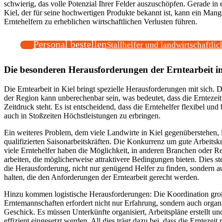
schwierig, das volle Potenzial Ihrer Felder auszuschöpfen. Gerade in
Kiel, der für seine hochwertigen Produkte bekannt ist, kann ein Mange
Erntehelfern zu erheblichen wirtschaftlichen Verlusten führen.
Personal bestellen
Stallhelfer und landwirtschaftlic
Die besonderen Herausforderungen der Erntearbeit in
Die Erntearbeit in Kiel bringt spezielle Herausforderungen mit sich.
der Region kann unberechenbar sein, was bedeutet, dass die Erntezeit 
Zeitdruck steht. Es ist entscheidend, dass die Erntehelfer flexibel und
auch in Stoßzeiten Höchstleistungen zu erbringen.
Ein weiteres Problem, dem viele Landwirte in Kiel gegenüberstehen, 
qualifizierten Saisonarbeitskräften. Die Konkurrenz um gute Arbeitskr
viele Erntehelfer haben die Möglichkeit, in anderen Branchen oder R
arbeiten, die möglicherweise attraktivere Bedingungen bieten. Dies st
die Herausforderung, nicht nur genügend Helfer zu finden, sondern a
halten, die den Anforderungen der Erntearbeit gerecht werden.
Hinzu kommen logistische Herausforderungen: Die Koordination gro
Erntemannschaften erfordert nicht nur Erfahrung, sondern auch organi
Geschick. Es müssen Unterkünfte organisiert, Arbeitspläne erstellt u
effizient eingesetzt werden. All dies trägt dazu bei, dass die Erntezeit 