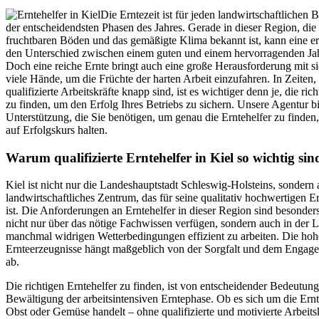
Die Erntezeit ist für jeden landwirtschaftlichen B
der entscheidendsten Phasen des Jahres. Gerade in dieser Region, die 
fruchtbaren Böden und das gemäßigte Klima bekannt ist, kann eine er
den Unterschied zwischen einem guten und einem hervorragenden Ja
Doch eine reiche Ernte bringt auch eine große Herausforderung mit si
viele Hände, um die Früchte der harten Arbeit einzufahren. In Zeiten,
qualifizierte Arbeitskräfte knapp sind, ist es wichtiger denn je, die ric
zu finden, um den Erfolg Ihres Betriebs zu sichern. Unsere Agentur bi
Unterstützung, die Sie benötigen, um genau die Erntehelfer zu finden,
auf Erfolgskurs halten.
Warum qualifizierte Erntehelfer in Kiel so wichtig sin
Kiel ist nicht nur die Landeshauptstadt Schleswig-Holsteins, sondern 
landwirtschaftliches Zentrum, das für seine qualitativ hochwertigen 
ist. Die Anforderungen an Erntehelfer in dieser Region sind besonder
nicht nur über das nötige Fachwissen verfügen, sondern auch in der L
manchmal widrigen Wetterbedingungen effizient zu arbeiten. Die hohe
Ernteerzeugnisse hängt maßgeblich von der Sorgfalt und dem Engage
ab.
Die richtigen Erntehelfer zu finden, ist von entscheidender Bedeutung
Bewältigung der arbeitsintensiven Erntephase. Ob es sich um die Ernt
Obst oder Gemüse handelt – ohne qualifizierte und motivierte Arbeits