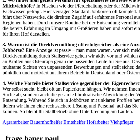
2. Wo findet man gezielt Personal für spezialisierte Betriebe wie 
Milchviehhöfe?
In Nischen wie der Pferdehaltung oder der Milchwirts
Fachwissen gefragt. Hier versagen Standard-Jobbörsen oft komplett.
führt über Netzwerke, die direkten Zugriff auf erfahrenes Personal au
Regionen haben. Durch unsere Routine bei der Entsendung vermitteln
die bereits Erfahrung im Umgang mit Großtieren haben und sofort ein
für Ihren Hof darstellen.
3. Warum ist die Direktvermittlung oft erfolgreicher als eine Anze
Jobbörse?
Eine Anzeige ist passiv – man muss warten, wer sich meld
Direktvermittlung durch Stallservice gehen wir aktiv vor und wählen
an Kräften aus Osteuropa genau die passenden Leute für Sie aus. Das
mühsame Sichten von unpassenden Bewerbungen und stellt sicher, das
pünktlich und motiviert auf Ihrem Betrieb in Deutschland oder Österrei
4. Welche Vorteile bietet Stallservice gegenüber der Eigenrecher
Wer selbst sucht, bleibt oft am Papierkram hängen. Wir nehmen Ihnen 
Suche ab, sondern auch die gesamte bürokratische Abwicklung der V
Entsendung. Während Sie sich in Jobbörsen mit unklaren Profilen he
liefern wir Ihnen eine rechtssichere Lösung und Personal, auf das Sie 
können. So bleibt Ihr Stallbetrieb ohne Unterbrechung am Laufen.
Agrararbeiter
Bauernhofhelfer
Erntehelfer
Hofarbeiter
Viehpfleger
frage bauer paul