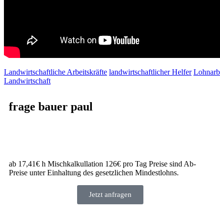
Landwirtschaftliche Arbeitskräfte
landwirtschaftlicher Helfer
Lohnarbe
Landwirtschaft
frage bauer paul
ab 17,41€ h Mischkalkullation 126€ pro Tag Preise sind Ab-
Preise unter Einhaltung des gesetzlichen Mindestlohns.
Jetzt anfragen