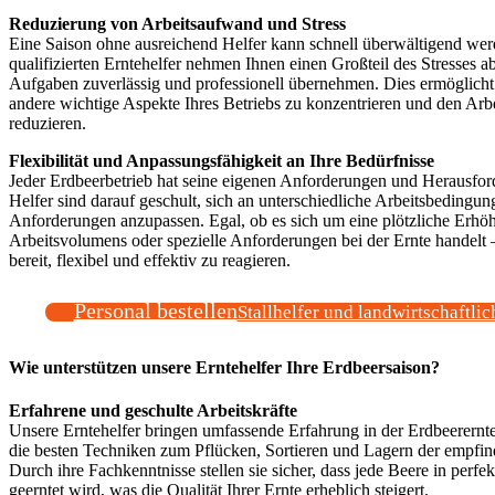
Reduzierung von Arbeitsaufwand und Stress
Eine Saison ohne ausreichend Helfer kann schnell überwältigend we
qualifizierten Erntehelfer nehmen Ihnen einen Großteil des Stresses ab
Aufgaben zuverlässig und professionell übernehmen. Dies ermöglicht 
andere wichtige Aspekte Ihres Betriebs zu konzentrieren und den Ar
reduzieren.
Flexibilität und Anpassungsfähigkeit an Ihre Bedürfnisse
Jeder Erdbeerbetrieb hat seine eigenen Anforderungen und Herausfo
Helfer sind darauf geschult, sich an unterschiedliche Arbeitsbedingu
Anforderungen anzupassen. Egal, ob es sich um eine plötzliche Erhö
Arbeitsvolumens oder spezielle Anforderungen bei der Ernte handelt 
bereit, flexibel und effektiv zu reagieren.
Personal bestellen
Stallhelfer und landwirtschaftlic
Wie unterstützen unsere Erntehelfer Ihre Erdbeersaison?
Erfahrene und geschulte Arbeitskräfte
Unsere Erntehelfer bringen umfassende Erfahrung in der Erdbeerernte
die besten Techniken zum Pflücken, Sortieren und Lagern der empfin
Durch ihre Fachkenntnisse stellen sie sicher, dass jede Beere in perf
geerntet wird, was die Qualität Ihrer Ernte erheblich steigert.