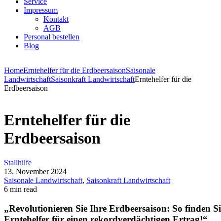
Service
Impressum
Kontakt
AGB
Personal bestellen
Blog
Home
Erntehelfer für die Erdbeersaison
Saisonale
Landwirtschaft
Saisonkraft Landwirtschaft
Erntehelfer für die
Erdbeersaison
Erntehelfer für die
Erdbeersaison
Stallhilfe
13. November 2024
Saisonale Landwirtschaft
,
Saisonkraft Landwirtschaft
6 min read
„Revolutionieren Sie Ihre Erdbeersaison: So finden Si
Erntehelfer für einen rekordverdächtigen Ertrag!“